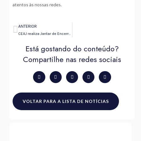
atentos às nossas redes.
ANTERIOR
Anterior
CEAJ realiza Jantar de Encerramento 2025 com lançamento de livro e homenagens
Está gostando do conteúdo?
Compartilhe nas redes sociais
VOLTAR PARA A LISTA DE NOTÍCIAS