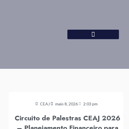
Ir
para
o
conteúdo
CEAJ
maio 8, 2026
2:03 pm
Circuito de Palestras CEAJ 2026
– Planejamento Financeiro para